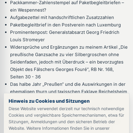
Packkammer-Zahlenstempel auf Paketbegleitbriefen –
ein Wespennest?
Aufgabezettel mit handschriftlichen Zusatzzahlen
Paketbegleitbrief in den Postverein nach Luxemburg
Prominentenpost: Generalstabsarzt Georg Friedrich
Louis Stromeyer
Widersprüche und Ergänzungen zu meinem Artikel „Die
preußische Ganzsache zu vier Silbergroschen ohne
Seidenfaden, jedoch mit Überdruck – ein bevorzugtes
Objekt des Fälschers Georges Fouré“, RB Nr. 168,
Seiten 30 - 36
Das halbe Jahr „Preußen“ und die Auswirkungen in der
ehemaligen thurn und taxisschen Exklave Reichelsheim
Die Drei-Silbergroschen – Freimarke der dritten
Hinweis zu Cookies und Sitzungen
Ausgabe von 1858 – Ergänzungen zu weiteren
Diese Website verwendet derzeit nur technisch notwendige
Plattenfehlern.
Cookies und vergleichbare Speichermechanismen, etwa für
Anmerkungen zur preußischen Post in Rheinhessen
Sitzungen, Anmeldungen und den sicheren Betrieb der
Website. Weitere Informationen finden Sie in unserer
Aus dem „Jahrbuch für die amtliche Statistik des