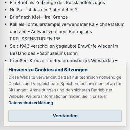
Ein Brief als Zeitzeuge des Russlandfeldzuges
Nr. 6a – ist das ein Plattenfehler?
Brief nach Kiel – frei Grenze
Kall als Formularstempel verwendeter KaIV ohne Datum
und Zeit - Antwort zu einem Beitrag aus
PREUSSENSTUDIEN 185
Seit 1943 verschollen geglaubte Entwürfe wieder im
Bestand des Postmuseums Bonn
Preußen-Kreuzer im Regierungsbezirk Wiesbaden –
Die Poststempel vom 1. Juli bis 31. Dezember 1867
Hinweis zu Cookies und Sitzungen
DK I a – sogenannter großer Versuchsstempel
Diese Website verwendet derzeit nur technisch notwendige
Cookies und vergleichbare Speichermechanismen, etwa für
Sitzungen, Anmeldungen und den sicheren Betrieb der
Website. Weitere Informationen finden Sie in unserer
Datenschutzerklärung
.
Verstanden