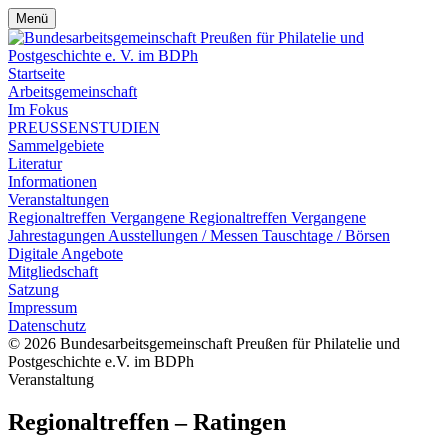
Menü
Startseite
Arbeitsgemeinschaft
Im Fokus
PREUSSENSTUDIEN
Sammelgebiete
Literatur
Informationen
Veranstaltungen
Regionaltreffen
Vergangene Regionaltreffen
Vergangene
Jahrestagungen
Ausstellungen / Messen
Tauschtage / Börsen
Digitale Angebote
Mitgliedschaft
Satzung
Impressum
Datenschutz
© 2026 Bundesarbeitsgemeinschaft Preußen für Philatelie und
Postgeschichte e.V. im BDPh
Veranstaltung
Regionaltreffen – Ratingen