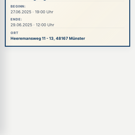
BEGINN:
27.06.2025 · 19:00 Uhr
ENDE:
29.06.2025 · 12:00 Uhr
ORT
Heeremansweg 11 - 13, 48167 Münster
Hinweis zu Cookies und Sitzungen
Diese Website verwendet derzeit nur technisch notwendige
Cookies und vergleichbare Speichermechanismen, etwa für
Sitzungen, Anmeldungen und den sicheren Betrieb der
Website. Weitere Informationen finden Sie in unserer
Datenschutzerklärung
.
Verstanden